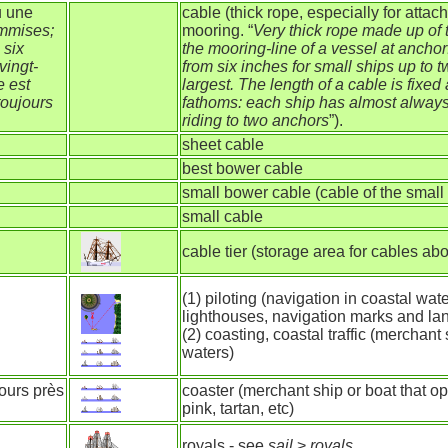
u une
cable (thick rope, especially for attac
ommises;
mooring. “
Very thick rope made up of t
 six
the mooring-line of a vessel at anchor
vingt-
from six inches for small ships up to t
e est
largest. The length of a cable is fixe
toujours
fathoms: each ship has almost alway
riding to two anchors
”).
sheet cable
best bower cable
small bower cable (cable of the smal
small cable
cable tier (storage area for cables ab
(1) piloting (navigation in coastal wat
lighthouses, navigation marks and la
(2) coasting, coastal traffic (merchant
waters)
ours près
coaster (merchant ship or boat that op
pink, tartan, etc)
royals - see
sail
>
royals