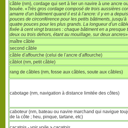
câble (nm), cordage qui sert à lier un navire à une ancre o
bouée. «
Très gros cordage composé de trois aussières c
amarre d'un bâtiment quand il est à l'ancre: il y en a depuis
pouces de circonférence pour les petits bâtiments, jusqu'à 
quatre pouces pour les plus grands. La longueur d'un câbl
fixée à cent vingt brasses : chaque bâtiment en a presque 
deux ou trois dehors, étant au mouillage, sur deux ancres
»
maître câble
second câble
câble d'affourche (celui de l'ancre d'affourche)
câblot (nm, petit câble)
rang de câbles (nm, fosse aux câbles, soute aux câbles)
cabotage (nm, navigation à distance limitée des côtes)
caboteur (nm, bateau ou navire marchand qui navigue touj
de la côte ; heu, pinque, tartane, etc)
cacatois - voir
voile
>
cacatois