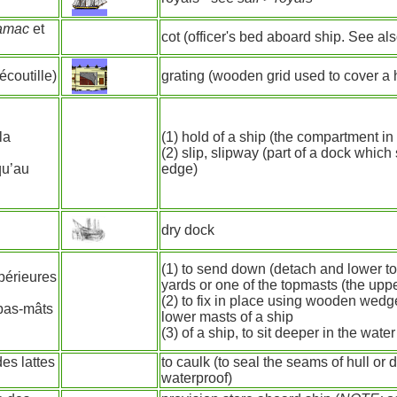
hamac
et
cot (officer's bed aboard ship. See al
écoutille)
grating (wooden grid used to cover a 
la
(1) hold of a ship (the compartment in
(2) slip, slipway (part of a dock whic
qu’au
edge)
dry dock
(1) to send down (detach and lower to
périeures
yards or one of the topmasts (the uppe
(2) to fix in place using wooden wedges
 bas-mâts
lower masts of a ship
(3) of a ship, to sit deeper in the wate
des lattes
to caulk (to seal the seams of hull or d
waterproof)