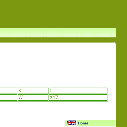
K
L
W
XYZ
Home