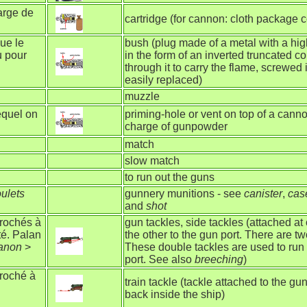
arge de
cartridge (for cannon: cloth package 
ue le
bush (plug made of a metal with a hig
u pour
in the form of an inverted truncated c
through it to carry the flame, screwed
easily replaced)
muzzle
equel on
priming-hole or vent on top of a canno
charge of gunpowder
match
slow match
to run out the guns
oulets
gunnery munitions - see
canister
,
cas
and
shot
crochés à
gun tackles, side tackles (attached at
té. Palan
the other to the gun port. There are t
anon
>
These double tackles are used to run
port. See also
breeching
)
croché à
train tackle (tackle attached to the gu
back inside the ship)