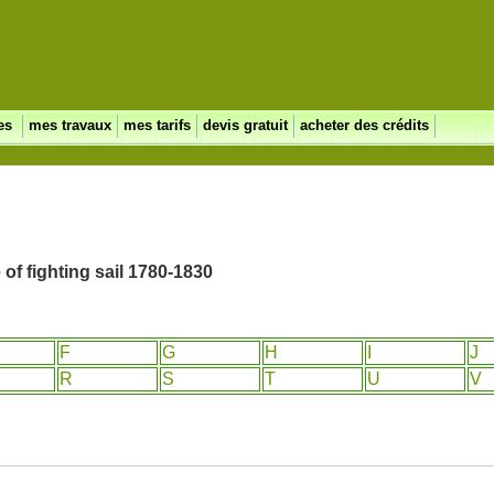
ces
mes travaux
mes tarifs
devis gratuit
acheter des crédits
of fighting sail 1780-1830
F
G
H
I
J
R
S
T
U
V