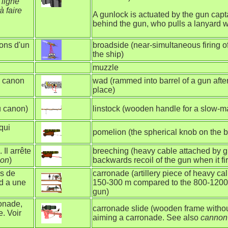
 ligne
à faire
A gunlock is actuated by the gun capta
behind the gun, who pulls a lanyard w
ons d'un
broadside (near-simultaneous firing of
the ship)
muzzle
n canon
wad (rammed into barrel of a gun after 
place)
u canon)
linstock (wooden handle for a slow-mat
qui
pomelion (the spherical knob on the 
 Il arrête
breeching (heavy cable attached by gu
non
)
backwards recoil of the gun when it f
is de
carronade (artillery piece of heavy cal
rd a une
150-300 m compared to the 800-1200 
gun)
onade,
carronade slide (wooden frame withou
. Voir
aiming a carronade. See also
cannon