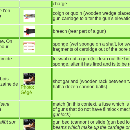
charge
 l'on
coign or quoin (wooden wedge place
en
gun carriage to alter the gun's elevat
breech (rear part of a gun)
he. On
sponge (wet sponge on a shaft, for 
 pour
fragments of cartridge out of the bore
humide
to swab out a gun (to clean out the bo
sponge, after it has fired and is to be
 bois
shot garland (wooden rack between tw
uzaine de
half a dozen cannon balls)
Photo:
Gégé
isant
match (in this context, a fuse which is
à
of guns that do not have flintlock m
gunlock
)
ffût sur
gun bed (cannon) or slide (gun bed for
beams which make up the carriage on