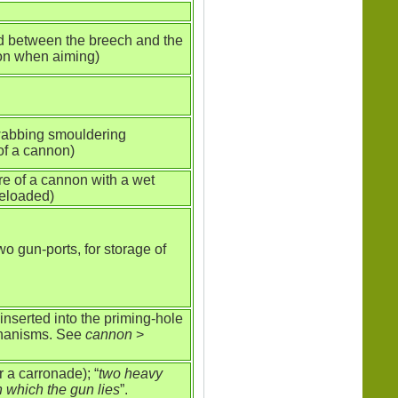
d between the breech and the
ion when aiming)
swabbing smouldering
 of a cannon)
re of a cannon with a wet
 reloaded)
o gun-ports, for storage of
 inserted into the priming-hole
echanisms. See
cannon
>
 a carronade); “
two heavy
 which the gun lies
”.