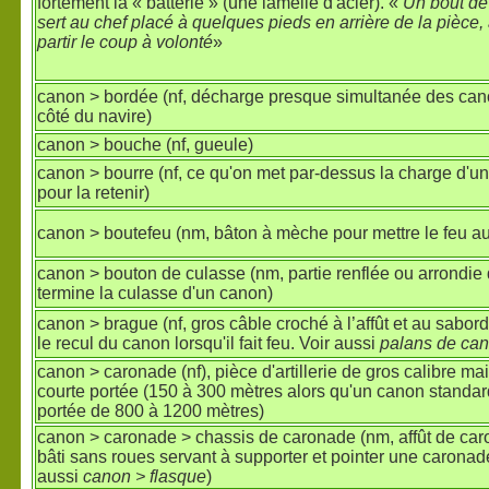
fortement la « batterie » (une lamelle d'acier). «
Un bout de
sert au chef placé à quelques pieds en arrière de la pièce, 
partir le coup à volonté
»
canon > bordée (nf, décharge presque simultanée des can
côté du navire)
canon > bouche (nf, gueule)
canon > bourre (nf, ce qu'on met par-dessus la charge d'u
pour la retenir)
canon > boutefeu (nm, bâton à mèche pour mettre le feu a
canon > bouton de culasse (nm, partie renflée ou arrondie 
termine la culasse d'un canon)
canon > brague (nf, gros câble croché à l’affût et au sabord.
le recul du canon lorsqu'il fait feu. Voir aussi
palans de ca
canon > caronade (nf), pièce d'artillerie de gros calibre ma
courte portée (150 à 300 mètres alors qu'un canon standa
portée de 800 à 1200 mètres)
canon > caronade > chassis de caronade (nm, affût de car
bâti sans roues servant à supporter et pointer une caronade
aussi
canon > flasque
)