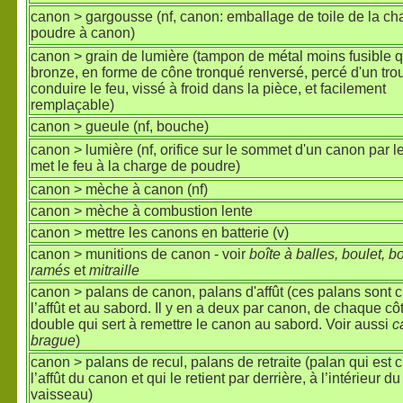
canon > gargousse (nf, canon: emballage de toile de la ch
poudre à canon)
canon > grain de lumière (tampon de métal moins fusible q
bronze, en forme de cône tronqué renversé, percé d'un tro
conduire le feu, vissé à froid dans la pièce, et facilement
remplaçable)
canon > gueule (nf, bouche)
canon > lumière (nf, orifice sur le sommet d'un canon par l
met le feu à la charge de poudre)
canon > mèche à canon (nf)
canon > mèche à combustion lente
canon > mettre les canons en batterie (v)
canon > munitions de canon - voir
boîte à balles, boulet, b
ramés
et
mitraille
canon > palans de canon, palans d'affût (ces palans sont 
l’affût et au sabord. Il y en a deux par canon, de chaque cô
double qui sert à remettre le canon au sabord. Voir aussi
c
brague
)
canon > palans de recul, palans de retraite (palan qui est 
l’affût du canon et qui le retient par derrière, à l’intérieur du
vaisseau)