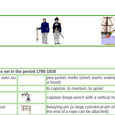
es set in the period 1780-1830
, avec ou
pea-jacket, reefer (short, warm, water
a hood)
to capsize, to overturn, to upset
capstan (large winch with a vertical 
pour
belaying pin (a large cylindrical pin o
the end of a rope can be attached)