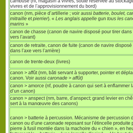
cambuse (nf, magasin à vivres, soute réservée au stockag
vivres et de l'approvisionnement du bord)
canon (nm, pièce d’artillerie ; voir aussi
batterie, boulet, c
mitraille
et
pierrier
). «
Les anglais appelle
gun
tous les ca
marins
»
canon de chasse (canon de navire disposé pour tirer dans 
vers l'avant)
canon de retraite, canon de fuite (canon de navire disposé 
dans l'axe vers l'arrière)
canon de trente-deux (livres)
canon > affût (nm, bâti servant à supporter, pointer et dépl
canon. Voir aussi
caronade
>
affût)
canon > amorce (nf, poudre à canon qui sert à enflammer 
d’un canon)
canon > anspect (nm, barre, d'anspect; grand levier en ch
sert à la manœuvre des canons)
canon > batterie à percussion. Mécanisme de percussion 
canon ou d'une caronade reposant sur l'étincelle produite 
pierre à fusil montée dans la machoire du « chien », en heu