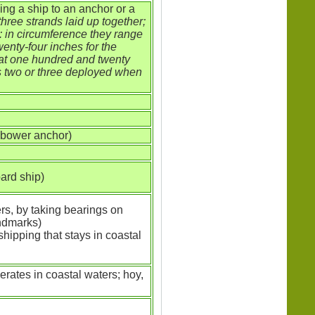
hing a ship to an anchor or a
hree strands laid up together;
: in circumference they range
wenty-four inches for the
d at one hundred and twenty
s two or three deployed when
l bower anchor)
oard ship)
ers, by taking bearings on
ndmarks)
 shipping that stays in coastal
erates in coastal waters; hoy,