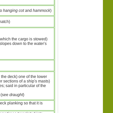
so
hanging cot
and
hammock
)
hatch)
 which the cargo is stowed)
h slopes down to the water's
 the deck) one of the lower
r sections of a ship's masts)
; said in particular of the
r (see
draught
)
eck planking so that it is