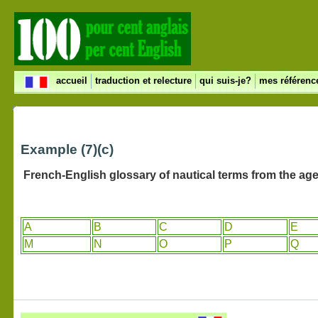
accueil
traduction et relecture
qui suis-je?
mes référen
Example (7)(c)
French-English glossary of nautical terms from the age 
A
B
C
D
E
M
N
O
P
Q