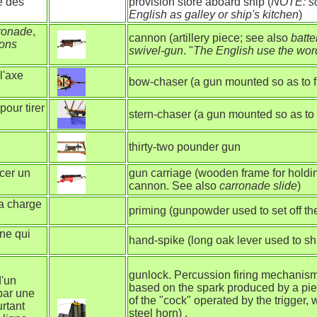
e des
provision store aboard ship (
NOTE: so
English as galley or ship's kitchen
)
aronade
,
cannon (artillery piece; see also
batte
nons
swivel-gun
. "
The English use the wo
l'axe
bow-chaser (a gun mounted so as to fi
pour tirer
stern-chaser (a gun mounted so as to f
thirty-two pounder gun
acer un
gun carriage (wooden frame for hold
cannon. See also
carronade slide
)
la charge
priming (gunpowder used to set off th
êne qui
hand-spike (long oak lever used to shi
gunlock. Percussion firing mechanism
d'un
based on the spark produced by a piec
par une
of the "cock" operated by the trigger, 
rtant
steel horn) .