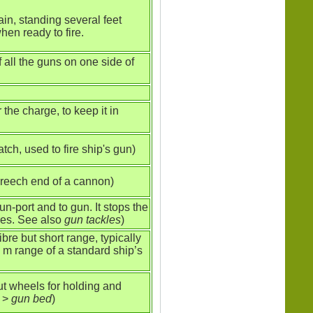
in, standing several feet
hen ready to fire.
 all the guns on one side of
the charge, to keep it in
ch, used to fire ship's gun)
breech end of a cannon)
n-port and to gun. It stops the
ires. See also
gun tackles
)
ibre but short range, typically
m range of a standard ship’s
t wheels for holding and
>
gun bed
)