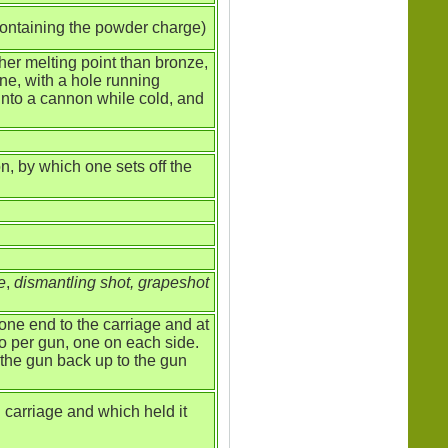
containing the powder charge)
her melting point than bronze,
one, with a hole running
 into a cannon while cold, and
n, by which one sets off the
e
,
dismantling shot, grapeshot
 one end to the carriage and at
wo per gun, one on each side.
 the gun back up to the gun
n carriage and which held it