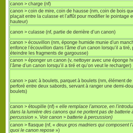
canon > charge (nf)
canon > coin de mire, coin de hausse (nm, coin de bois que
plaçait entre la culasse et l'affût pour modifier le pointage 
hauteur)
canon > culasse (nf, partie de derrière d’un canon)
canon > écouvillon (nm, éponge humide munie d'un manc
enfonce l'écouvillon dans l'âme d'un canon lorsqu’il a tiré,
éteindre les fragments de gargousse)
canon > éponger un canon (v, nettoyer avec une éponge 
l'âme d'un canon lorsqu’il a tiré et qu’on veut le recharger)
canon > parc à boulets, parquet à boulets (nm, élément de
perforé entre deux sabords, servant à ranger une demi-do
boulets)
canon > étoupille (nf) «
elle remplace l'amorce, en l'introdu
dans la lumière des canons qui ne portent pas de batterie 
percussion
». Voir
canon
>
batterie à percussion)
canon > flasque (nf, «
deux gros madriers qui composent l'a
quoi le canon repose
»)