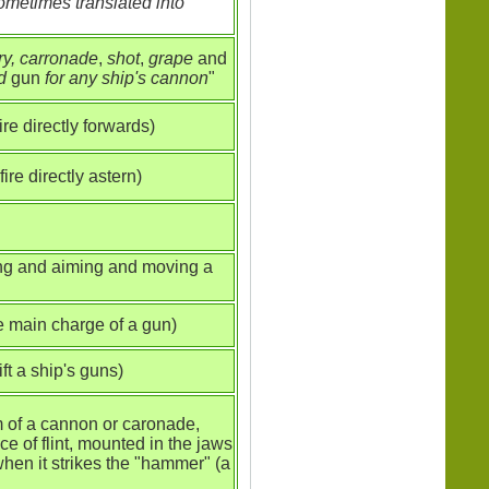
metimes translated into
ry, carronade
,
shot
,
grape
and
rd
gun
for any ship's cannon
"
re directly forwards)
ire directly astern)
ing and aiming and moving a
e main charge of a gun)
ft a ship's guns)
 of a cannon or caronade,
e of flint, mounted in the jaws
when it strikes the "hammer" (a