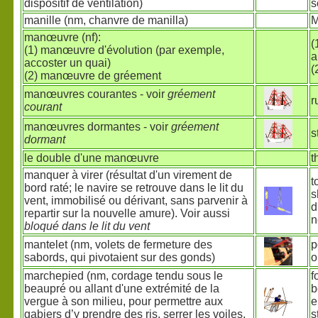
dispositif de ventilation)
s
manille (nm, chanvre de manilla)
M
manœuvre (nf):
(
(1) manœuvre d'évolution (par exemple,
a
accoster un quai)
(
(2) manœuvre de gréement
manœuvres courantes - voir
gréement
r
courant
manœuvres dormantes - voir
gréement
s
dormant
le double d'une manœuvre
t
manquer à virer (résultat d'un virement de
t
bord raté; le navire se retrouve dans le lit du
s
vent, immobilisé ou dérivant, sans parvenir à
d
repartir sur la nouvelle amure). Voir aussi
n
bloqué dans le lit du vent
mantelet (nm, volets de fermeture des
p
sabords, qui pivotaient sur des gonds)
o
marchepied (nm, cordage tendu sous le
f
beaupré ou allant d'une extrémité de la
b
vergue à son milieu, pour permettre aux
e
gabiers d’y prendre des ris, serrer les voiles,
s