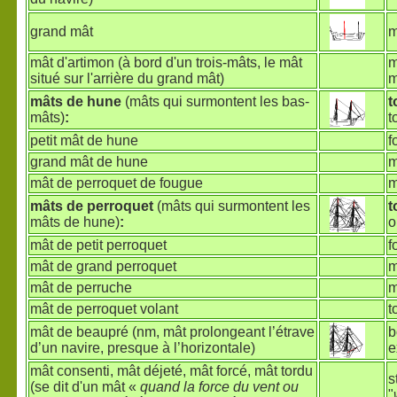
grand mât
m
mât d'artimon (à bord d'un trois-mâts, le mât
m
situé sur l'arrière du grand mât)
m
mâts de hune
(mâts qui surmontent les bas-
t
mâts)
:
t
petit mât de hune
f
grand mât de hune
m
mât de perroquet de fougue
m
mâts de perroquet
(mâts qui surmontent les
t
mâts de hune)
:
o
mât de petit perroquet
f
mât de grand perroquet
m
mât de perruche
m
mât de perroquet volant
t
mât de beaupré (nm, mât prolongeant l’étrave
b
d’un navire, presque à l’horizontale)
e
mât consenti, mât déjeté, mât forcé, mât tordu
s
(se dit d'un mât «
quand la force du vent ou
"