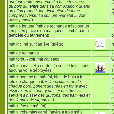
quelque autre événement a brisé les fibres
e
du bois qui entre dans sa composition; quand
w
un effort produit une diminution de force,
r
comparativement à son premier état
». Voir
s
aussi
jumelé
)
mât de fortune (mât de rechange mis pour un
j
temps en place d'un mât qui est tombé par la
t
tempête ou autrement)
o
mât incliné sur l'arrière (quête)
r
mât de rechange
s
mât tordu - voir
mât consenti
w
mât > à mâts et à cordes (à sec de toile; sans
u
aucune voile déployée)
s
mât > pomme de mât (nf, bloc de bois à la
m
tête de chaque mât. «
Deux clans, un de
m
chaque bord, portent des réas en fonte avec
c
essieux en fer, pour y passer des drisses
c
servant à hisser des guidons, des flammes et
a
des fanaux de signaux »)
mât > tête de mât (nf)
m
mât > trois-mâts carré (navire à trois mâts,
f