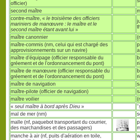
s
officier)
second maître
m
contre-maître, «
le troisième des officiers
j
mariniers de manœuvre : le maître et le
t
second maître étant avant lui
»
maître canonnier
(
maître-commis (nm, celui qui est chargé des
p
approvisionnements sur un navire)
a
maître d'équipage (officier responsable du
b
gréement et de l'ordonnancement du pont)
r
maître de manœuvre (officier responsable du
b
gréement et de l'ordonnancement du pont)
r
maître de navigation
s
maître-pilote (officier de navigation)
s
maître voilier
(
«
seul maître à bord après Dieu
»
"
mal de mer (nm)
s
malle (nf, paquebot transportant du courrier,
p
des marchandises et des passagers)
m
manche à air (nf, puits d'aération en toile,
w