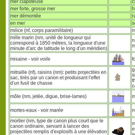
mer clapoteuse
c
mer forte, grosse mer
h
mer démontée
r
en mer
s
milice (nf, corps paramilitaire)
m
mille marin (nm, unité de longueur qui
n
correspond à 1850 mètres, la longueur d'une
m
minute d'arc de latitude le long d'un méridien)
misaine - voir
voile
f
g
mitraille (nf), raisins (nm): petits projectiles en
s
sac, tirés par un canon et produisant l'effet
t
d'un fusil de chasse
c
môle (nm, jetée, digue, brise-lames)
m
mortes-eaux - voir
marée
n
mortier (nm, type de canon plus court que le
m
canon ordinaire, servant à lancer des
e
projectiles remplis d'explosifs à une élévation
s