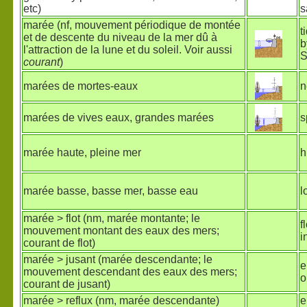
etc)
s
marée (nf, mouvement périodique de montée
t
et de descente du niveau de la mer dû à
b
l'attraction de la lune et du soleil. Voir aussi
S
courant
)
marées de mortes-eaux
n
marées de vives eaux, grandes marées
s
marée haute, pleine mer
h
marée basse, basse mer, basse eau
l
marée > flot (nm, marée montante; le
f
mouvement montant des eaux des mers;
i
courant de flot)
marée > jusant (marée descendante; le
e
mouvement descendant des eaux des mers;
o
courant de jusant)
marée > reflux (nm, marée descendante)
e