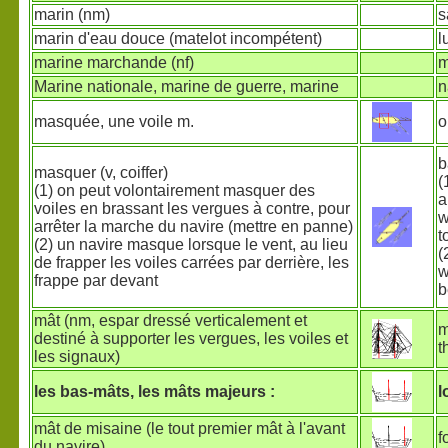
marin (nm)
s
marin d'eau douce (matelot incompétent)
l
marine marchande (nf)
m
Marine nationale, marine de guerre, marine
n
masquée, une voile m.
o
b
masquer (v, coiffer)
(
(1) on peut volontairement masquer des
a
voiles en brassant les vergues à contre, pour
w
arrêter la marche du navire (mettre en panne)
t
(2) un navire masque lorsque le vent, au lieu
(
de frapper les voiles carrées par derrière, les
w
frappe par devant
b
mât (nm, espar dressé verticalement et
m
destiné à supporter les vergues, les voiles et
t
les signaux)
les bas-mâts, les mâts majeurs :
l
mât de misaine (le tout premier mât à l'avant
f
du navire)