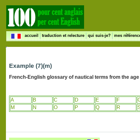
accueil
traduction et relecture
qui suis-je?
mes référen
Example (7)(m)
French-English glossary of nautical terms from the age 
A
B
C
D
E
F
M
N
O
P
Q
R