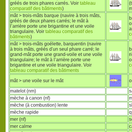
gréés de trois phares carrés. Voir
tableau
(
comparatif des bâtiments
)
m
mât > trois-mâts barque (navire à trois mâts,
b
gréés de deux phares carrés; le mât à
o
l’arrière porte une brigantine et une voile
a
triangulaire. Voir
tableau comparatif des
c
bâtiments
)
mât > trois-mâts goélette, barquentin (navire
à trois mâts, gréés d'un seul phare carré; le
b
grand-mât porte une grand-voile et une voile
r
triangulaire; le mât à l’arrière porte une
o
brigantine et une voile triangulaire. Voir
c
tableau comparatif des bâtiments
mât > une voile sur le mât
o
matelot (nm)
s
mèche à canon (nf)
m
mèche (à combustion) lente
s
mèche rapide
q
mer (nf)
s
mer calme
c