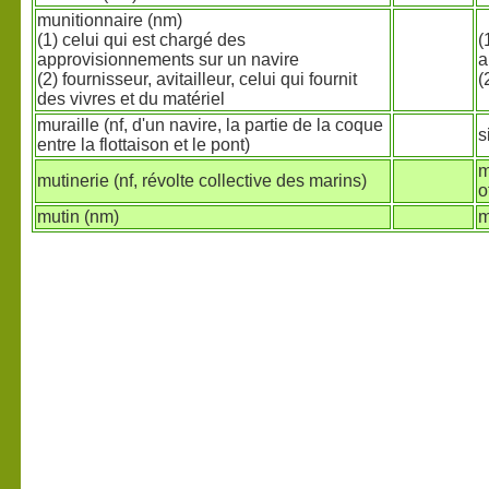
munitionnaire (nm)
(1) celui qui est chargé des
(
approvisionnements sur un navire
a
(2) fournisseur, avitailleur, celui qui fournit
(
des vivres et du matériel
muraille (nf, d'un navire, la partie de la coque
s
entre la flottaison et le pont)
m
mutinerie (nf, révolte collective des marins)
o
mutin (nm)
m