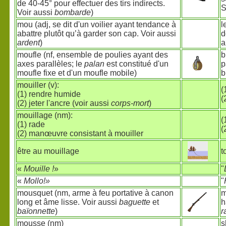
de 40-45° pour effectuer des tirs indirects.
S
Voir aussi
bombarde
)
mou (adj, se dit d'un voilier ayant tendance à
l
abattre plutôt qu’à garder son cap. Voir aussi
d
ardent
)
a
moufle (nf, ensemble de poulies ayant des
b
axes parallèles; le
palan
est constitué d'un
p
moufle fixe et d'un moufle mobile)
b
mouiller (v):
(
(1) rendre humide
(
(2) jeter l'ancre (voir aussi
corps-mort
)
mouillage (nm):
(
(1) rade
(
(2) manœuvre consistant à mouiller
être au mouillage
t
«
Mouille !
»
"
«
Mollo!»
"
mousquet (nm, arme à feu portative à canon
m
long et âme lisse. Voir aussi
baguette
et
h
baïonnette
)
r
mousse (nm)
s